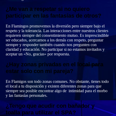
¿Me van a respetar si no quiero
participar en las fantasías de otros?
En Flamingos promovemos la diversión pero siempre bajo el
respeto y la tolerancia. Las interacciones entre nuestros clientes
requieren siempre del consentimiento mutuo. Es imprescindible
ser educados, acercarnos a los demás con respeto, preguntar
siempre y responder también cuando nos pregunten con
claridad y educación. No participar si no estamos invitados y
aceptar un «No, gracias» por respuesta.
¿Hay zonas privadas en el local para
estar solo con mi pareja?
En Flamigos son todo zonas comunes. No obstante, tienes todo
el local a tu disposición y existen diferentes zonas para que
siempre sea posible encontrar algo de intimidad para el morbo
y las fantasías personales.
¿Tengo que acudir con bañador y
toalla para utilizar el SPA?