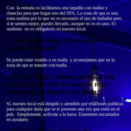
Con la entrada os facilitamos una taquilla con toallas y
chanclas para que hagas uso del SPA. La zona de spa es una
zona nudista por lo que no es necesario el uso de bañador pero
si te sientes mejor, puedes llevarlo, aunque no es el caso. El
nudismo no es obligatorio en nuestro local.
¿Cuál es el código de vestimenta
dentro del local?
Se puede estar vestido o en toalla y aconsejamos que en la
zona de spa se transite con toalla.
¿Hay en el local alguna persona a la
que pueda acudir en caso de más
preguntas, o alguna otra duda ?
Sí, nuestro local está dirigido y atendido por relaciones publicas
para cualquier duda que se te presente una vez que estés en el
pub. Simplemente, acércate a la barra. Estaremos encantados
en ayudarte.