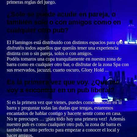
primeras reglas del juego.
¿Solo se puede acudir en pareja, o
también solo o con amigos como en
cualquier otro pub?
El Flamingos está distribuido con distintos espacios para que lo
disfrutéis todos aquellos que queráis tener una experiencia
distinta con o sin pareja, solos o con amigos.
Podéis tomaros una copa tranquilamente en nuestra zona de
barra como en cualquier otro bar, o disfrutar de la zona Spa con
sus reservados, jacuzzi, cuarto oscuro, Glory Hold ...
Es la primera vez que voy. ¿Qué me
voy a encontrar en un pub liberal?
Si es la primera vez que vienes, puedes comentárnoslo en la
barra y preguntar todas las dudas que tengas, estaremos
encantados de hablar contigo y hacerte sentir como en casa.
No te preocupes … ¡para todo hay una primera vez! Además
nuestro pub es como cualquier otro pub, la zona de barra es
también un sitio perfecto para empezar a conocer el local y
hacer amigos.