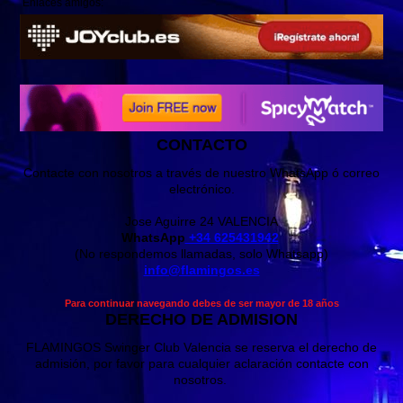
Enlaces amigos:
CONTACTO
Contacte con nosotros a través de nuestro WhatsApp ó correo
electrónico.
Jose Aguirre 24 VALENCIA
WhatsApp
+34 625431942
(No respondemos llamadas, solo Whatsapp)
info@flamingos.es
Para continuar navegando debes de ser mayor de 18 años
DERECHO DE ADMISION
FLAMINGOS Swinger Club Valencia se reserva el derecho de
admisión, por favor para cualquier aclaración contacte con
nosotros.